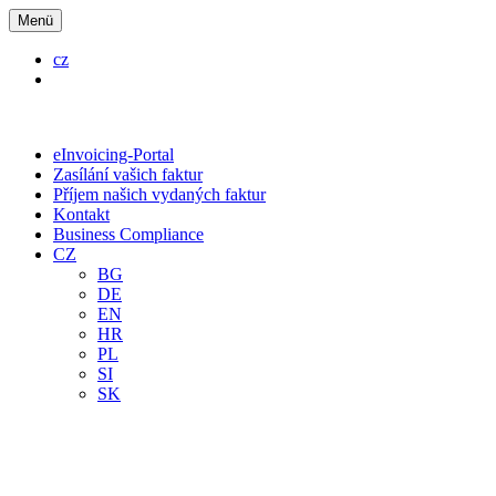
Menü
cz
eInvoicing-Portal
Zasílání vašich faktur
Příjem našich vydaných faktur
Kontakt
Business Compliance
CZ
BG
DE
EN
HR
PL
SI
SK